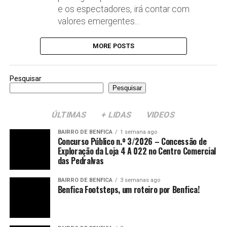
e os espectadores, irá contar com
valores emergentes...
MORE POSTS
Pesquisar
Pesquisar
ÚLTIMAS
+ LIDAS
VIDEOS
BAIRRO DE BENFICA
1 semana ago
Concurso Público n.º 3/2026 – Concessão de
Exploração da Loja 4 A 022 no Centro Comercial
das Pedralvas
BAIRRO DE BENFICA
3 semanas ago
Benfica Footsteps, um roteiro por Benfica!